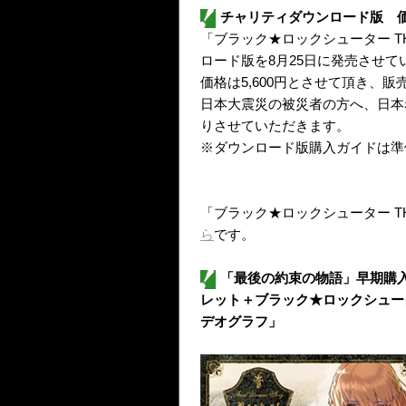
チャリティダウンロード版 価格
「ブラック★ロックシューター T
ロード版を8月25日に発売させて
価格は5,600円とさせて頂き、販
日本大震災の被災者の方へ、日本
りさせていただきます。
※ダウンロード版購入ガイドは準
「ブラック★ロックシューター TH
ら
です。
「最後の約束の物語」早期購
レット＋ブラック★ロックシュータ
デオグラフ」