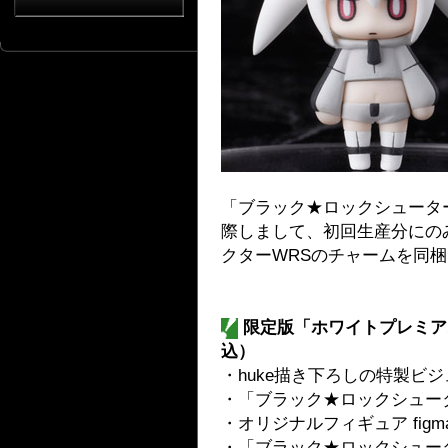
「ブラック★ロックシューター 
際しまして、初回生産分にの
クターWRSのチャームを同
限定版「ホワイトプレミアム
込）
・huke描き下ろしの特製ビジ
・「ブラック★ロックシューター
・オリジナルフィギュア figm
・「ブラック★ロックシュー