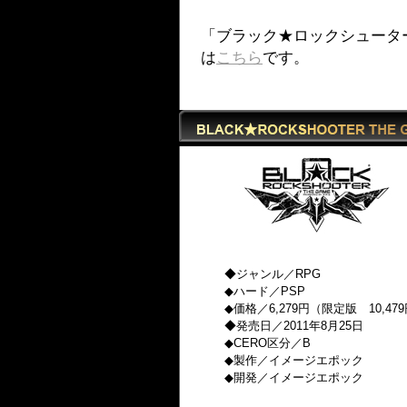
「ブラック★ロックシューター 
は
こちら
です。
◆ジャンル／RPG
◆ハード／PSP
◆価格／6,279円（限定版 10,4
◆発売日／2011年8月25日
◆CERO区分／B
◆製作／イメージエポック
◆開発／イメージエポック