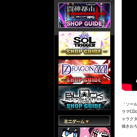
「ソール
ラマC
ャラク
描きお