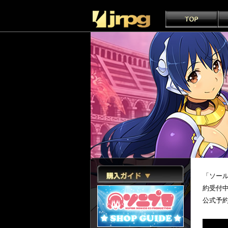
「ソー
約受付
公式予