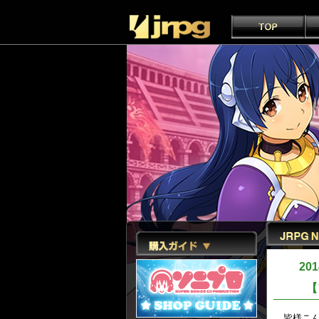
201
【フェ
皆様こん