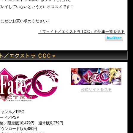
プレイしていないという方にオススメです！
会にぜひお買い求めください♪
「フェイト／エクストラ CCC」の記事一覧を見る
公式サイトを見る
ャンル／RPG
ード／PSP
格／限定版10,479円 通常版6,279円
ンロード版5,480円