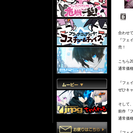
合わせて
『フェイ
売！
こちら2
通常価格
『フェ
ぜひキ
そして、
前作『フ
通常価格
『フェイ