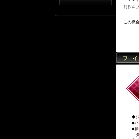
前作を
この機
◆ジ
◆ハ
◆価
ダウ