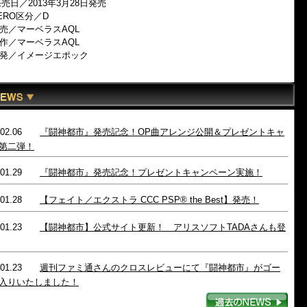
売日／2013年3月28日発売
ERO区分／D
売／マーベラスAQL
作／マーベラスAQL
開発／イメージエポック
4.02.06
『闘神都市』発売記念！OP曲アレンジ公開＆プレゼントキャ
第二弾！
4.01.29
『闘神都市』発売記念！プレゼントキャンペーン実施！
4.01.28
【フェイト／エクストラ CCC PSP® the Best】発売！
4.01.23
【闘神都市】公式サイト更新！ アリスソフトTADAさんも登
4.01.23
週刊ファミ通さんのクロスレビューにて『闘神都市』がゴー
入りいたしました！