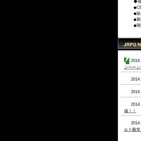
◆発
◆C
◆販
◆製
◆
201
ンペーン
201
201
201
場！！
201
ルド殿堂